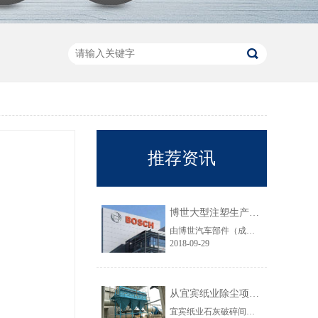
推荐资讯
博世大型注塑生产线VOC净化工程圆满结束
由博世汽车部件（成都）有限公司委托颐思达设计、制造、安装的大型注塑生产线废气净化工程项目于近日全部竣工，试运行效果显示，运行结果完全符合设计要求。
2018-09-29
从宜宾纸业除尘项目成功范例看低成本环保
宜宾纸业石灰破碎间除尘工程于近期完工，在不足30立方的空间内集成了超过三个篮球场大小的过滤面积，处理风量达每小时7万立方，实现了小体积除尘器处理大风量，开启低成本环保的时代，给处在环保高压政策下不堪重负的企业主们带来福音......