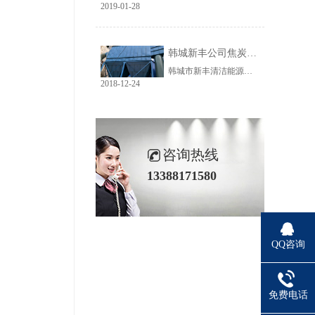
2019-01-28
韩城新丰公司焦炭输送线除尘工程完美收官
韩城市新丰清洁能源科技有限公司隶属于上市公司黑猫焦化，焦炭输送线除尘系统于近期完美收官。该输送线共计500多米长，通过布置在高空走廊里的输送皮带连接为一条完整的生产线，过程分为投料、破碎、筛分、传送等工艺。整条输送线分四个转运站、两条分流线，将制备好的焦炭送入煤气生产工段。各个工艺阶段均有大量焦炭粉尘产生，这不仅严重影响现场职业卫生，而且因产尘点高，污染面覆盖范围广。
2018-12-24
咨询热线
13388171580
QQ咨询
免费电话