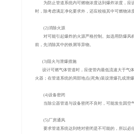
为防止管道系统内可燃物浓度达到爆炸浓度，应设
时，除考虑满足净化要求外，还应校核其中可燃物浓
(2)消除火源
对可能引起爆炸的火源严格控制。如选用防爆风机，
前，先消除其中的铁屑等异物。
(3)阻火与泄爆措施
设计可燃气体管道时，应使管内最低流速大于气体燃
火器；在管道系统的局部地点(死角)装设泄爆孔或泄
(4)设备密闭
当除尘器管道与设备密闭不良时，可能发生因空气
(5)厂房通风
要求管道系统达到绝对密闭是不可能的，所以必须