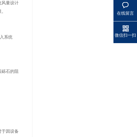
统风量设计
限。
在线留言
微信扫一扫
入系统
或砾石的阻
对于因设备