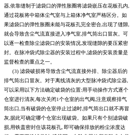
器,依靠缝制于滤袋口的弹性胀圈将滤袋嵌压在花板孔内,
通过花板将中箱体尘气室与上箱体净气室严格区分。如
果滤袋口的弹性胀圈未能与花板孔完全密合,出现了缝隙,
就会导致含尘气流直接进入净气室,排气筒出口冒灰。可
以逐一检查除尘滤袋口的安装情况,发现缝隙的要压紧密
封。在脉冲袋式除尘器的安装过程中,滤袋的安装质量是
监督检查的重点之一。
(3) 滤袋破损将导致含尘气流直接外排、除尘器后的
排气筒出口冒灰。对于离线清灰的大型脉冲袋式除尘器,
可以采用以下方法确定破袋的位置:用手动操作方式逐个
仓室进行清灰,每次关闭1个仓室的出气阀,注意观察排气
筒出口,当有破袋的仓室停止过滤时,排气筒出口就不再冒
灰,据此可确定哪个仓室出现破袋。如果只有个别滤袋破
损,用铁盖密封住该花板孔, 即可确保排放的粉尘浓度达