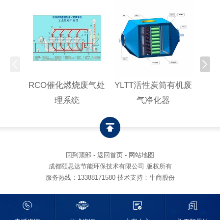
RCO催化燃烧废气处
YLTT活性炭筒有机废
高浓
理系统
气净化器
回到顶部
-
返回首页
-
网站地图
成都颐思达节能环保技术有限公司 版权所有
服务热线：
13388171580
技术支持：牛商股份