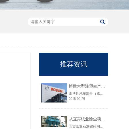
推荐资讯
博世大型注塑生产线VOC净化工程圆满结束
由博世汽车部件（成都）有限公司委托颐思达设计、制造、安装的大型注塑生产线废气净化工程项目于近日全部竣工，试运行效果显示，运行结果完全符合设计要求。
2018-09-29
从宜宾纸业除尘项目成功范例看低成本环保
宜宾纸业石灰破碎间除尘工程于近期完工，在不足30立方的空间内集成了超过三个篮球场大小的过滤面积，处理风量达每小时7万立方，实现了小体积除尘器处理大风量，开启低成本环保的时代，给处在环保高压政策下不堪重负的企业主们带来福音......