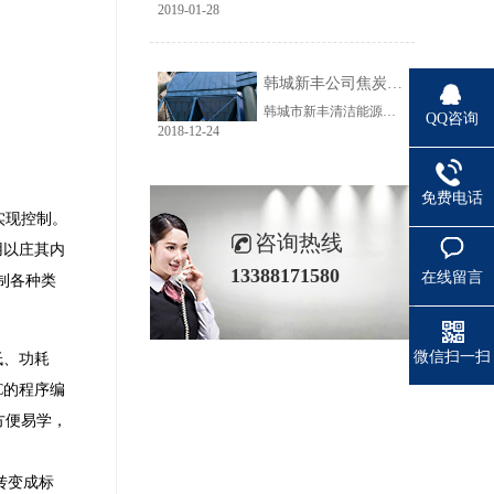
2019-01-28
韩城新丰公司焦炭输送线除尘工程完美收官
韩城市新丰清洁能源科技有限公司隶属于上市公司黑猫焦化，焦炭输送线除尘系统于近期完美收官。该输送线共计500多米长，通过布置在高空走廊里的输送皮带连接为一条完整的生产线，过程分为投料、破碎、筛分、传送等工艺。整条输送线分四个转运站、两条分流线，将制备好的焦炭送入煤气生产工段。各个工艺阶段均有大量焦炭粉尘产生，这不仅严重影响现场职业卫生，而且因产尘点高，污染面覆盖范围广。
QQ咨询
2018-12-24
免费电话
实现控制。
咨询热线
用以庄其内
13388171580
在线留言
制各种类
微信扫一扫
低、功耗
C的程序编
方便易学，
转变成标