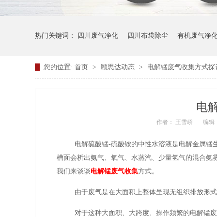
热门关键词：
四川废气净化
四川布袋除尘
有机废气净
您的位置:
首页
>
颐思达动态
>
电解锰废气收集方式探
电
作者： 王雪峤
编辑
电解硫酸锰
-硫酸铵的中性水溶液是电解金属锰
槽面会析出氨气、氧气、水蒸汽、少量氢气的混合氨
我们来谈谈
电解锰废气收集
方式。
由于废气是在大面积上整体呈现无组织排放形
对于这种大面积、大跨度、操作频繁的电解锰