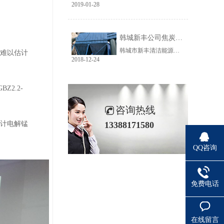
2019-01-28
韩城新丰公司焦炭输送线除尘工程完美收官
韩城市新丰清洁能源科技有限公司隶属于上市公司黑猫焦化，焦炭输送线除尘系统于近期完美收官。该输送线共计500多米长，通过布置在高空走廊里的输送皮带连接为一条完整的生产线，过程分为投料、破碎、筛分、传送等工艺。整条输送线分四个转运站、两条分流线，将制备好的焦炭送入煤气生产工段。各个工艺阶段均有大量焦炭粉尘产生，这不仅严重影响现场职业卫生，而且因产尘点高，污染面覆盖范围广。
来难以估计
2018-12-24
GBZ2.2-
咨询热线
设计电解锰
13388171580
。
QQ咨询
免费电话
在线留言