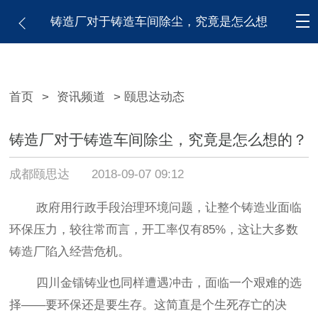
铸造厂对于铸造车间除尘，究竟是怎么想
的？
首页
>
资讯频道
> 颐思达动态
铸造厂对于铸造车间除尘，究竟是怎么想的？
成都颐思达
2018-09-07 09:12
政府用行政手段治理环境问题
，
让整个铸造业面临
环保压力
，
较往
常而言，开工率仅有85%，这让大多数
铸造厂陷入经营危机。
四川金镭铸业
也同样遭遇冲击，面临一个艰难的选
择
——要环保还是要生存。这简直是个生死存亡的决