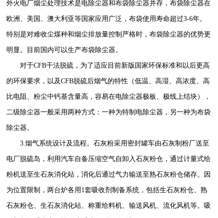
外火电厂烟尘处理技术是电除尘器和布袋除尘器并存，布袋除尘器在
欧洲、美国、澳大利亚等国家应用广泛，布袋使用寿命超过3-6年。
特别是对难收尘煤种和烟尘排放量控制严格时，布袋除尘器的优势更
明显。目前国内可以生产布袋除尘器。
对于CFB干法脱硫，为了适应目前新版国家环保标准和以后更高
的环保要求，以及CFB脱硫后烟气的特性（低温、高湿、高浓度、高
比电阻、粉尘中钙基含量高，容易在电除尘器极板、极线上结块），
二级除尘器一般采用两种方式：一种为特制电除尘器，另一种为布袋
除尘器。
3.烟气系统设计及流程。石灰粉采用密封罐车由石灰制粉厂送至
电厂脱硫岛，利用汽车自备压缩空气自卸入石灰粉仓，通过计量式给
粉机送至生石灰消化站，消化后通过气力输送至熟石灰粉仓储存。因
为位置限制，两台炉各用1套吸收剂制备系统，包括生石灰粉仓、熟
石灰粉仓、生石灰消化站、称重给料机、输送风机、流化风机等。吸