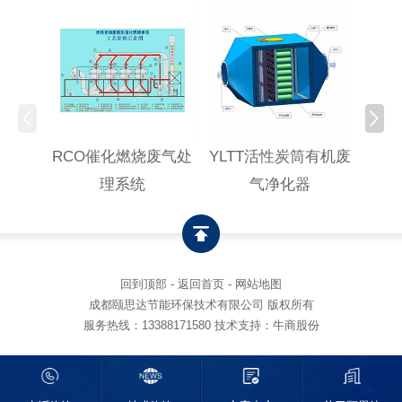
RCO催化燃烧废气处
YLTT活性炭筒有机废
高浓
理系统
气净化器
回到顶部
-
返回首页
-
网站地图
成都颐思达节能环保技术有限公司 版权所有
服务热线：
13388171580
技术支持：牛商股份