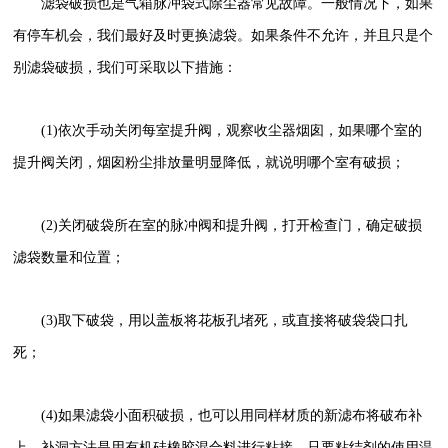
滤袋破损也是气箱脉冲袋式除尘器常见故障。一般情况下，如果
有停车机会，我们最好及时更换滤袋。如果条件不允许，并且只是个
别滤袋破损，我们可采取以下措施：
(1)依次手动关闭每室提升阀，观察收尘器烟囱，如果哪个室的
提升阀关闭，烟囱粉尘排放量明显降低，就说明哪个室有破损；
(2)关闭破袋所在室的脉冲阀和提升阀，打开检查门，确定破损
滤袋数量和位置；
(3)取下破袋，用以盖板将花板孔堵死，或直接将破袋袋口扎
死；
(4)如果滤袋小面积破损，也可以用同样材质的新滤布将破布补
上，补洞方法是用有机硅橡胶混合料进行粘接，只要粘结剂的使用温