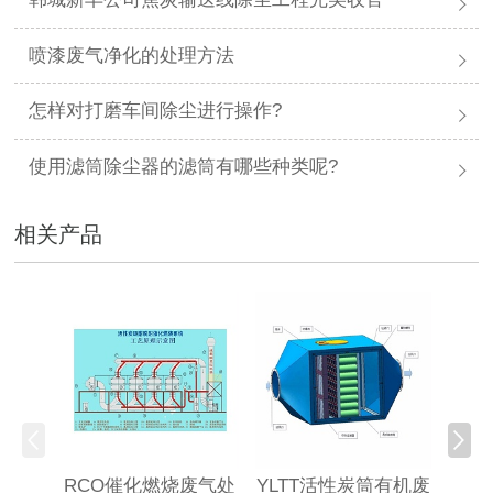
喷漆废气净化的处理方法
怎样对打磨车间除尘进行操作?
使用滤筒除尘器的滤筒有哪些种类呢?
相关产品
RCO催化燃烧废气处
YLTT活性炭筒有机废
高浓