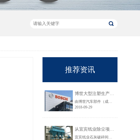
推荐资讯
博世大型注塑生产线VOC净化工程圆满结束
由博世汽车部件（成都）有限公司委托颐思达设计、制造、安装的大型注塑生产线废气净化工程项目于近日全部竣工，试运行效果显示，运行结果完全符合设计要求。
2018-09-29
从宜宾纸业除尘项目成功范例看低成本环保
宜宾纸业石灰破碎间除尘工程于近期完工，在不足30立方的空间内集成了超过三个篮球场大小的过滤面积，处理风量达每小时7万立方，实现了小体积除尘器处理大风量，开启低成本环保的时代，给处在环保高压政策下不堪重负的企业主们带来福音......