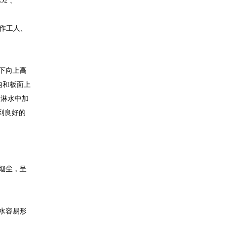
2 、
作工人、
下向上高
内和板面上
喷淋水中加
到良好的
烟尘，呈
水容易形