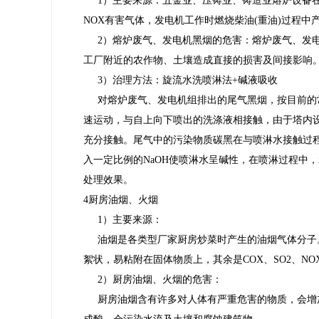
1）主要来源：五金业、压铸业、铸造业熔炉设备在
NOX有害气体，发电机工作时燃烧柴油(重油)过程中
2）熔炉废气、发电机黑烟的危害：熔炉废气、发
工厂附近的农作物、土壤造成直接的损害及间接影响
3）治理方法：旋流水洗喷淋法+碱液吸收
对熔炉废气、发电机组排出的尾气黑烟，按目前的
速运动，与自上向下喷出的洗涤液相接触，由于塔内
充分接触。尾气中的污染物质碳黑在与喷淋水接触过程
入一定比例的NaOH使喷淋水呈碱性，在喷淋过程中，
处理效果。
4厨房油烟、火烟
1）主要来源：
油烟是各类型厂家厨房炒菜时产生的油烟气体分子
絮状，易粘附在固体物质上，其余是COX、SO2、N
2）厨房油烟、火烟的危害：
厨房油烟含有许多对人体有严重危害的物质，会增