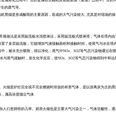
金属熔化过程中产生的金属粉尘颗粒及燃烧柴油（重油）过程中产生的SO
产生的废气等。
电机黑烟是形成酸雨的主要原因，造成的大气污染较大, 尤其是对现场的操
。
常规做法是采用旋流板水洗喷淋法，采用旋流板式喷淋塔，气体在塔内由
设置了多层旋流板，它能增加气液接触面积和接触时间，使尾气与水在塔
中，被水充分吸附，得以净化；尾气中NOx、SO2等气态污染物通过在
水与尾气接触时，发生化学反应，使NOx、SO2等气态污染物得到中和达
。火烟是炉灶完全或不完全燃烧时排放的有害气体，是以游离炭为主的黑
OX，属高浓度烟尘气体
加人们患肺癌的几率。厨房火烟也是主要大气污染之一，气体呈酸性，遇