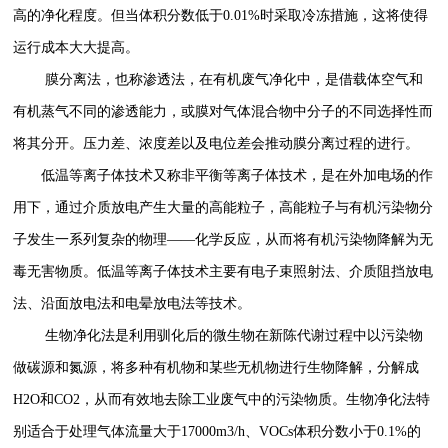
高的净化程度。但当体积分数低于0.01%时采取冷冻措施，这将使得
运行成本大大提高。
膜分离法，也称渗透法，在有机废气净化中，是借载体空气和
有机蒸气不同的渗透能力，或膜对气体混合物中分子的不同选择性而
将其分开。压力差、浓度差以及电位差会推动膜分离过程的进行。
低温等离子体技术又称非平衡等离子体技术，是在外加电场的作
用下，通过介质放电产生大量的高能粒子，高能粒子与有机污染物分
子发生一系列复杂的物理——化学反应，从而将有机污染物降解为无
毒无害物质。低温等离子体技术主要有电子束照射法、介质阻挡放电
法、沿面放电法和电晕放电法等技术。
生物净化法是利用驯化后的微生物在新陈代谢过程中以污染物
做碳源和氮源，将多种有机物和某些无机物进行生物降解，分解成
H2O和CO2，从而有效地去除工业废气中的污染物质。生物净化法特
别适合于处理气体流量大于17000m3/h、VOCs体积分数小于0.1%的