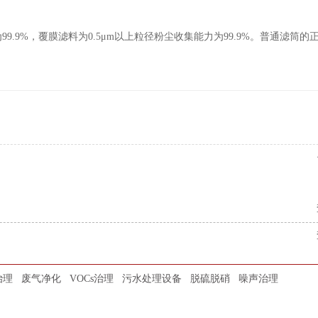
9.9%，覆膜滤料为0.5μm以上粒径粉尘收集能力为99.9%。普通滤筒的
治理
废气净化
VOCs治理
污水处理设备
脱硫脱硝
噪声治理