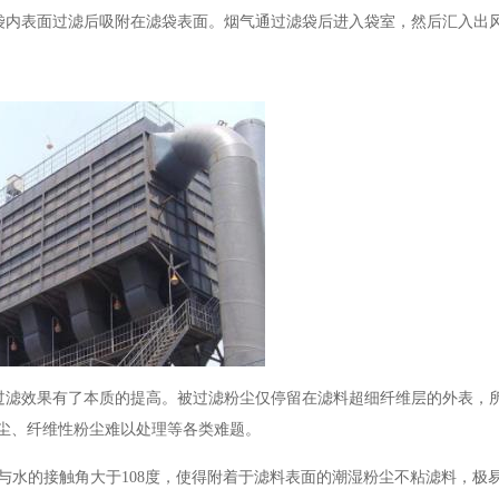
袋内表面过滤后吸附在滤袋表面。烟气通过滤袋后进入袋室，然后汇入出
过滤效果有了本质的提高。被过滤粉尘仅停留在滤料超细纤维层的外表，
粉尘、纤维性粉尘难以处理等各类难题。
料与水的接触角大于108度，使得附着于滤料表面的潮湿粉尘不粘滤料，极