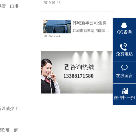
2019-01-28
风管，由排
韩城新丰公司焦炭输送线除尘工程完美收官
韩城市新丰清洁能源科技有限公司隶属于上市公司黑猫焦化，焦炭输送线除尘系统于近期完美收官。该输送线共计500多米长，通过布置在高空走廊里的输送皮带连接为一条完整的生产线，过程分为投料、破碎、筛分、传送等工艺。整条输送线分四个转运站、两条分流线，将制备好的焦炭送入煤气生产工段。各个工艺阶段均有大量焦炭粉尘产生，这不仅严重影响现场职业卫生，而且因产尘点高，污染面覆盖范围广。
QQ咨询
2018-12-24
免费电话
咨询热线
13388171580
在线留言
微信扫一扫
所以减少了
易吹落，解