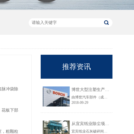
推荐资讯
箱脉冲袋除
博世大型注塑生产线VOC净化工程圆满结束
由博世汽车部件（成都）有限公司委托颐思达设计、制造、安装的大型注塑生产线废气净化工程项目于近日全部竣工，试运行效果显示，运行结果完全符合设计要求。
2018-09-29
。花板下部
从宜宾纸业除尘项目成功范例看低成本环保
室，粗颗粒
宜宾纸业石灰破碎间除尘工程于近期完工，在不足30立方的空间内集成了超过三个篮球场大小的过滤面积，处理风量达每小时7万立方，实现了小体积除尘器处理大风量，开启低成本环保的时代，给处在环保高压政策下不堪重负的企业主们带来福音......