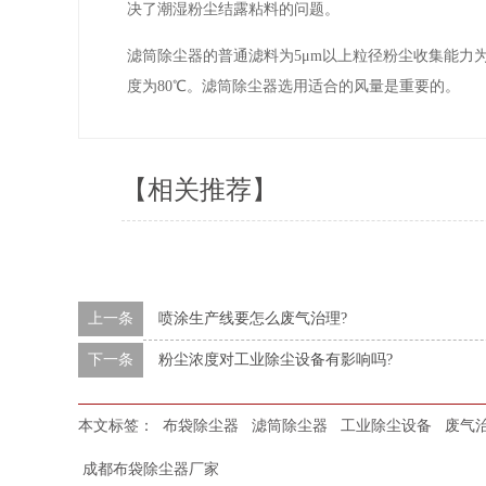
决了潮湿粉尘结露粘料的问题。
滤筒除尘器的普通滤料为5μm以上粒径粉尘收集能力为9
度为80℃。滤筒除尘器选用适合的风量是重要的。
【相关推荐】
上一条
喷涂生产线要怎么废气治理?
下一条
粉尘浓度对工业除尘设备有影响吗?
本文标签：
布袋除尘器
滤筒除尘器
工业除尘设备
废气
成都布袋除尘器厂家