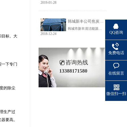
2019-01-28
韩城新丰公司焦炭输送线除尘工程完美收官
韩城市新丰清洁能源科技有限公司隶属于上市公司黑猫焦化，焦炭输送线除尘系统于近期完美收官。该输送线共计500多米长，通过布置在高空走廊里的输送皮带连接为一条完整的生产线，过程分为投料、破碎、筛分、传送等工艺。整条输送线分四个转运站、两条分流线，将制备好的焦炭送入煤气生产工段。各个工艺阶段均有大量焦炭粉尘产生，这不仅严重影响现场职业卫生，而且因产尘点高，污染面覆盖范围广。
QQ咨询
2018-12-24
和目标。大
。
免费电话
咨询热线
绍一下专门
13388171580
在线留言
度的除尘
微信扫一扫
理生产过
尘器要高。