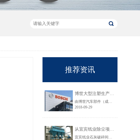
推荐资讯
博世大型注塑生产线VOC净化工程圆满结束
由博世汽车部件（成都）有限公司委托颐思达设计、制造、安装的大型注塑生产线废气净化工程项目于近日全部竣工，试运行效果显示，运行结果完全符合设计要求。
2018-09-29
从宜宾纸业除尘项目成功范例看低成本环保
宜宾纸业石灰破碎间除尘工程于近期完工，在不足30立方的空间内集成了超过三个篮球场大小的过滤面积，处理风量达每小时7万立方，实现了小体积除尘器处理大风量，开启低成本环保的时代，给处在环保高压政策下不堪重负的企业主们带来福音......