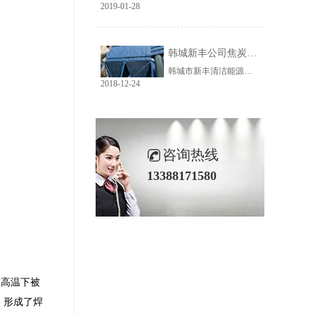
2019-01-28
韩城新丰公司焦炭输送线除尘工程完美收官
韩城市新丰清洁能源科技有限公司隶属于上市公司黑猫焦化，焦炭输送线除尘系统于近期完美收官。该输送线共计500多米长，通过布置在高空走廊里的输送皮带连接为一条完整的生产线，过程分为投料、破碎、筛分、传送等工艺。整条输送线分四个转运站、两条分流线，将制备好的焦炭送入煤气生产工段。各个工艺阶段均有大量焦炭粉尘产生，这不仅严重影响现场职业卫生，而且因产尘点高，污染面覆盖范围广。
2018-12-24
咨询热线
13388171580
高温下被
，形成了焊