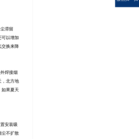
烟尘滞留
还可以增加
气交换来降
内外焊接烟
天，北方地
，如果夏天
位置安装吸
烟尘不扩散