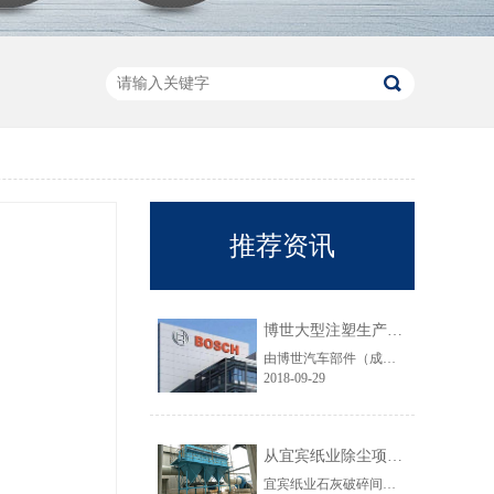
推荐资讯
博世大型注塑生产线VOC净化工程圆满结束
由博世汽车部件（成都）有限公司委托颐思达设计、制造、安装的大型注塑生产线废气净化工程项目于近日全部竣工，试运行效果显示，运行结果完全符合设计要求。
2018-09-29
从宜宾纸业除尘项目成功范例看低成本环保
宜宾纸业石灰破碎间除尘工程于近期完工，在不足30立方的空间内集成了超过三个篮球场大小的过滤面积，处理风量达每小时7万立方，实现了小体积除尘器处理大风量，开启低成本环保的时代，给处在环保高压政策下不堪重负的企业主们带来福音......