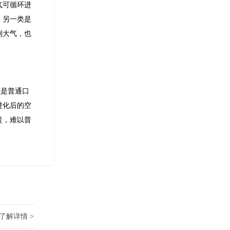
气可循环进
。另一类是
到大气，也
般是普通口
进化后的空
贵，难以普
了解详情 >