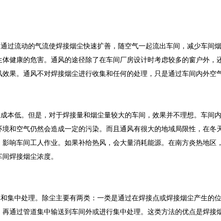
，通过流动的气流使焊接烟尘快速扩善，随空气一起流出车间，减少车间
生体健康的危害。通风的途径除了在车间厂房设计时考虑较多的窗户外，
风效果。通风不对焊接烟尘进行收集和任何的处理，只是通过车间内外空
且成本低。但是，对于焊接量和烟尘量较大的车间，效果并不理想。车间
环境和空气仍然会造成一定的污染。而且通风有很大的地域局限性，在冬
，影响车间工人作业。如果补给热风，会大量消耗能源。在南方炎热地区
车间焊接烟尘浓度。
集和集中处理。除尘主要有两类：一类是通过在焊接点或焊接烟尘产生的
，再通过管道集中输送到车间外或进行集中处理。这类方法的优点是焊接