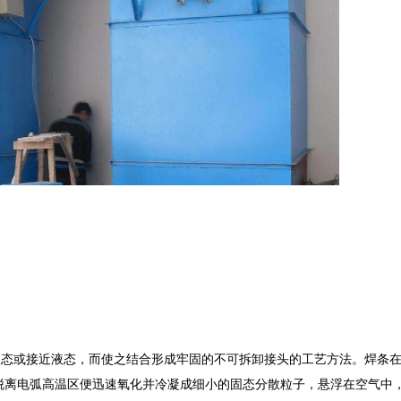
态或接近液态，而使之结合形成牢固的不可拆卸接头的工艺方法。焊条在
脱离电弧高温区便迅速氧化并冷凝成细小的固态分散粒子，悬浮在空气中