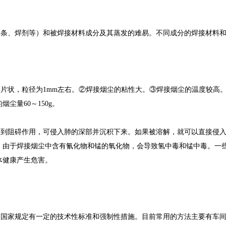
焊条、焊剂等）和被焊接材料成分及其蒸发的难易。不同成分的焊接材料
片状，粒径为1mm左右。②焊接烟尘的粘性大。③焊接烟尘的温度较高
尘量60～150g。
不到阻碍作用，可侵入肺的深部并沉积下来。如果被溶解，就可以直接侵
。由于焊接烟尘中含有氰化物和锰的氧化物，会导致氢中毒和锰中毒。一
体健康产生危害。
，国家规定有一定的技术性标准和强制性措施。目前常用的方法主要有车