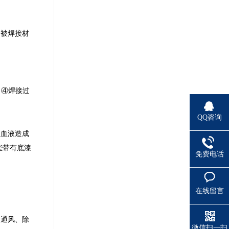
和被焊接材
。④焊接过
QQ咨询
入血液造成
些带有底漆
免费电话
在线留言
间通风、除
微信扫一扫