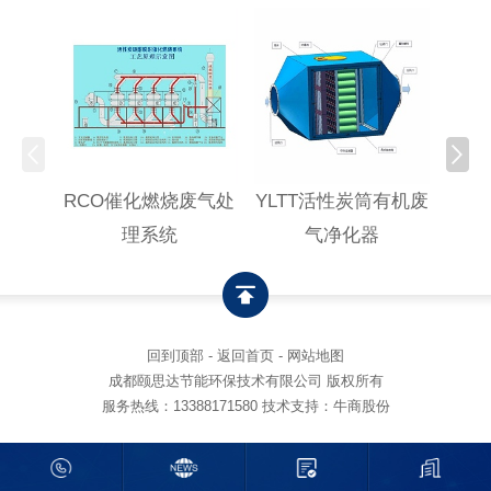
RCO催化燃烧废气处
YLTT活性炭筒有机废
高浓
理系统
气净化器
回到顶部
-
返回首页
-
网站地图
成都颐思达节能环保技术有限公司 版权所有
服务热线：
13388171580
技术支持：牛商股份