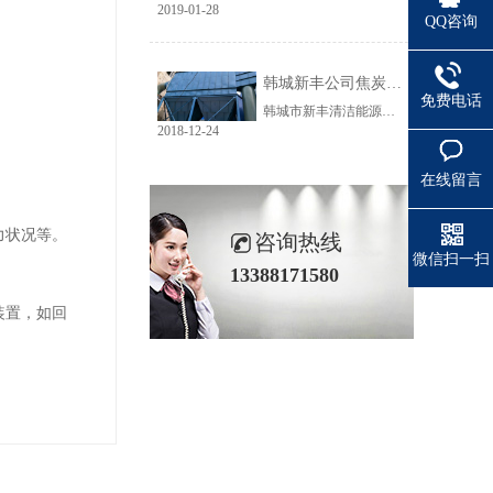
2019-01-28
QQ咨询
韩城新丰公司焦炭输送线除尘工程完美收官
免费电话
韩城市新丰清洁能源科技有限公司隶属于上市公司黑猫焦化，焦炭输送线除尘系统于近期完美收官。该输送线共计500多米长，通过布置在高空走廊里的输送皮带连接为一条完整的生产线，过程分为投料、破碎、筛分、传送等工艺。整条输送线分四个转运站、两条分流线，将制备好的焦炭送入煤气生产工段。各个工艺阶段均有大量焦炭粉尘产生，这不仅严重影响现场职业卫生，而且因产尘点高，污染面覆盖范围广。
2018-12-24
在线留言
力状况等。
咨询热线
微信扫一扫
13388171580
装置，如回