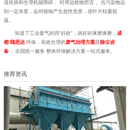
道疾病和生理机能障碍
，
对周边植物而言
，
当污染物达
到一定浓度
，
会对植物产生急性危害
，
使叶片枯萎脱
落
。
知道了工业废气的四
“
好处
”，
就好好琢磨琢磨
，
成
都
颐思达
环保，高效合理的
废气治理方案
及
除尘设
备
，全国统一服务
整体环保解决方案一站式服务
。
推荐资讯