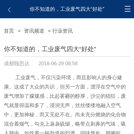
你不知道的，工业废气四大“好处”
首页
>
资讯频道
> 行业资讯
你不知道的，工业废气四大“好处”
成都颐思达
2018-06-29 08:58
工业废气
，不仅
污染环境
，而且
影响人的身心健
康
。这成了大众的共识，但另一方面，漂浮在空气中的
废气增加了朦胧感，比起雾霾的醇厚，沙尘的猖狂，废
气就显得温和多了，浸润无声，丝丝缕缕地融入空气
中，更加神秘，而又无处不在。尚未充分燃烧的化合物
混合着烟气，勾兑上袅袅硫烟，略带点刺鼻的气味，吸
入肺中，如饮着一杯劲道的烈酒，回味悠长，肺腑欲