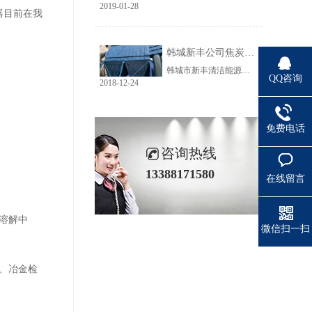
2019-01-28
器目前在我
韩城新丰公司焦炭输送线除尘工程完美收官
韩城市新丰清洁能源科技有限公司隶属于上市公司黑猫焦化，焦炭输送线除尘系统于近期完美收官。该输送线共计500多米长，通过布置在高空走廊里的输送皮带连接为一条完整的生产线，过程分为投料、破碎、筛分、传送等工艺。整条输送线分四个转运站、两条分流线，将制备好的焦炭送入煤气生产工段。各个工艺阶段均有大量焦炭粉尘产生，这不仅严重影响现场职业卫生，而且因产尘点高，污染面覆盖范围广。
QQ咨询
2018-12-24
免费电话
咨询热线
13388171580
在线留言
溶解中
微信扫一扫
、冶金检