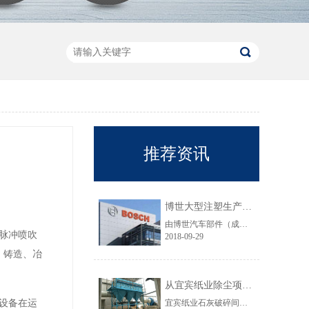
推荐资讯
博世大型注塑生产线VOC净化工程圆满结束
由博世汽车部件（成都）有限公司委托颐思达设计、制造、安装的大型注塑生产线废气净化工程项目于近日全部竣工，试运行效果显示，运行结果完全符合设计要求。
脉冲喷吹
2018-09-29
、铸造、冶
从宜宾纸业除尘项目成功范例看低成本环保
设备在运
宜宾纸业石灰破碎间除尘工程于近期完工，在不足30立方的空间内集成了超过三个篮球场大小的过滤面积，处理风量达每小时7万立方，实现了小体积除尘器处理大风量，开启低成本环保的时代，给处在环保高压政策下不堪重负的企业主们带来福音......