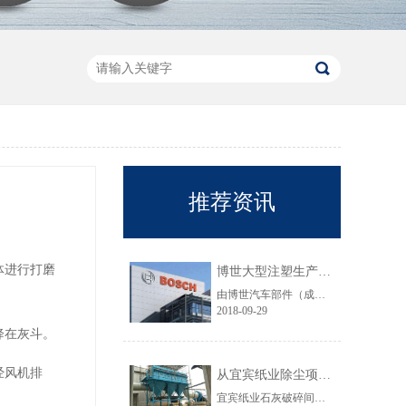
推荐资讯
体进行打磨
博世大型注塑生产线VOC净化工程圆满结束
由博世汽车部件（成都）有限公司委托颐思达设计、制造、安装的大型注塑生产线废气净化工程项目于近日全部竣工，试运行效果显示，运行结果完全符合设计要求。
2018-09-29
降在灰斗。
经风机排
从宜宾纸业除尘项目成功范例看低成本环保
宜宾纸业石灰破碎间除尘工程于近期完工，在不足30立方的空间内集成了超过三个篮球场大小的过滤面积，处理风量达每小时7万立方，实现了小体积除尘器处理大风量，开启低成本环保的时代，给处在环保高压政策下不堪重负的企业主们带来福音......