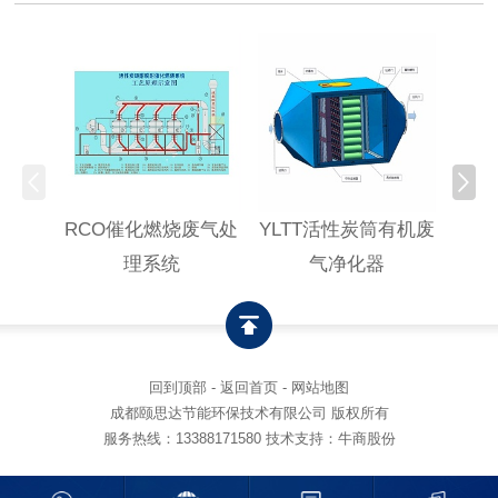
RCO催化燃烧废气处
YLTT活性炭筒有机废
高浓
理系统
气净化器
回到顶部
-
返回首页
-
网站地图
成都颐思达节能环保技术有限公司 版权所有
服务热线：
13388171580
技术支持：牛商股份