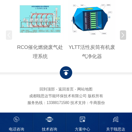
RCO催化燃烧废气处
YLTT活性炭筒有机废
高浓
理系统
气净化器
回到顶部
-
返回首页
-
网站地图
成都颐思达节能环保技术有限公司 版权所有
服务热线：
13388171580
技术支持：牛商股份
电话咨询
技术咨询
方案中心
关于颐思达