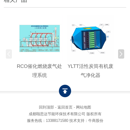
RCO催化燃烧废气处
YLTT活性炭筒有机废
高浓
理系统
气净化器
回到顶部
-
返回首页
-
网站地图
成都颐思达节能环保技术有限公司 版权所有
服务热线：
13388171580
技术支持：牛商股份