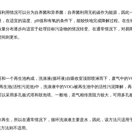
源利用情况可以分为自养菌和异养菌：自养菌利用无机碳作为能源，因此
量，在适宜的温度、pH值和有氧的条件下，能较快地完成降解过程。在生
数量分布逐步向适宜于处理目标污染物的情况转变。在通常情况下，对易
时间则更长。
一个再生池构成，洗涤液(循环液)自吸收室顶部喷淋而下，废气中的VOC
再生池(活性污泥池)中，洗涤液中的VOCs被再生池中的活性污泥降解，
可以采用多孔板式塔和鼓泡塔。一般地，若气相传质阻力较大，可用多孔
来再生，所以在通常情况下，循环洗涤液主要是水，因此，该方法只适用
该方法则不适用。