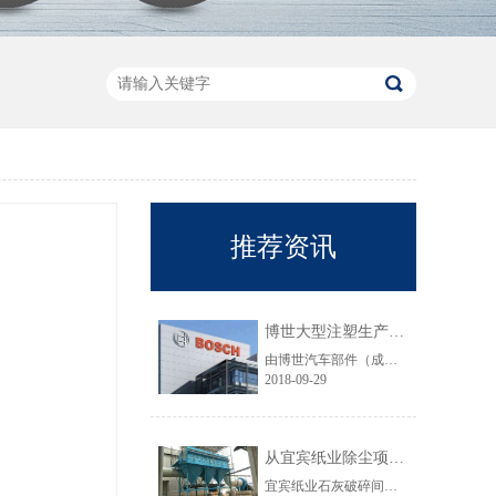
推荐资讯
博世大型注塑生产线VOC净化工程圆满结束
由博世汽车部件（成都）有限公司委托颐思达设计、制造、安装的大型注塑生产线废气净化工程项目于近日全部竣工，试运行效果显示，运行结果完全符合设计要求。
2018-09-29
从宜宾纸业除尘项目成功范例看低成本环保
宜宾纸业石灰破碎间除尘工程于近期完工，在不足30立方的空间内集成了超过三个篮球场大小的过滤面积，处理风量达每小时7万立方，实现了小体积除尘器处理大风量，开启低成本环保的时代，给处在环保高压政策下不堪重负的企业主们带来福音......