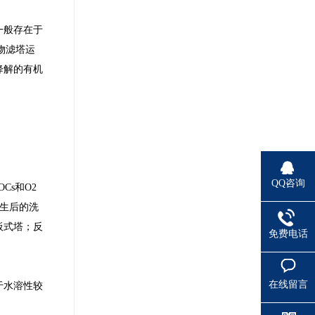
一般存在于
物滤塔运
降解的有机
QQ咨询
s和O2
再生后的洗
板式塔；反
免费电话
在线留言
于水溶性较