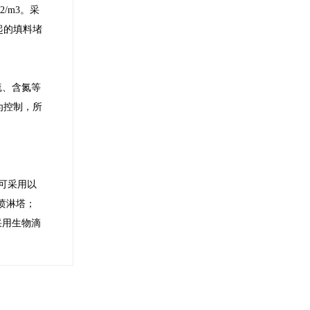
/m3。采
起的填料堵
硫、含氮等
为控制，所
可采用以
喷淋塔；
采用生物滴