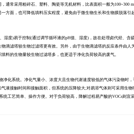
常采用粗碎石、塑料、陶瓷等无机材料，比表面积一般为100~300 m2
另一方面，也可降低填料压实程度，避免由于微生物生长和生物膜脱落引
、湿度)易于控制(通过调节循环液的pH值、湿度)，故在处理卤代烃、含
生物滴滤塔较生物过滤塔更有效。另外，由于生物滴滤塔的反应条件由人
积填料的生物量较生物过滤塔多，也更适于净化负荷较高的废气。
生物净化系统。净化气量小、浓度大且生物代谢速度较低的气体污染物时，
加气液接触时间和接触面积，但系统的压降较大;对易溶气体则可采用生物
该系统工艺简单、操作方便。对于负荷较高，降解过程易产酸的VOCs则宜