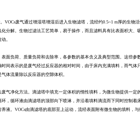
示。VOCs废气通过增湿塔增湿后进入生物滤塔，流经约0.5~1 m厚的生物
氧化分解。生物过滤法工艺简单，易于操作，而且滤料具有比表面积大、
波动。
、表面负荷、质量负荷和去除率，各参数的基本含义及典型范围。这些参
触时间表示的是废气经过反应器的相对时间，由于床内充满填料，而气体
是气体流量除以反应器的空隙体积。
法废气净化方法。滴滤塔中填充一定体积的惰性填料，为微生物提供一定
循环，循环液由滴滤塔的顶部向下喷淋，并沿着填料滴流而下同时控制着
养液。VOCs由滴滤塔的底部至上运动，流经表面附有微生物的填料，与