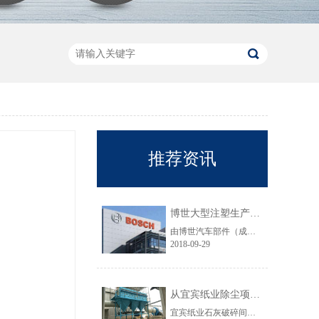
推荐资讯
博世大型注塑生产线VOC净化工程圆满结束
由博世汽车部件（成都）有限公司委托颐思达设计、制造、安装的大型注塑生产线废气净化工程项目于近日全部竣工，试运行效果显示，运行结果完全符合设计要求。
2018-09-29
从宜宾纸业除尘项目成功范例看低成本环保
宜宾纸业石灰破碎间除尘工程于近期完工，在不足30立方的空间内集成了超过三个篮球场大小的过滤面积，处理风量达每小时7万立方，实现了小体积除尘器处理大风量，开启低成本环保的时代，给处在环保高压政策下不堪重负的企业主们带来福音......