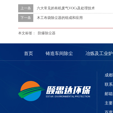
上一条
六大常见的有机废气VOCs及处理技术
下一条
木工布袋除尘器的组成和应用
本文标签：
防爆除尘器
首页
铸造车间除尘
冶炼及工业炉
成都
联系电
邮箱：
主要
百