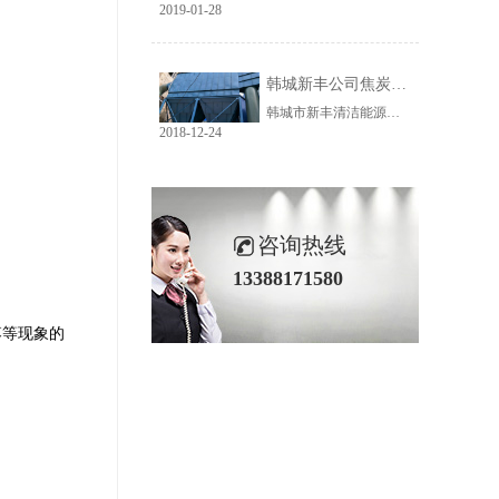
2019-01-28
韩城新丰公司焦炭输送线除尘工程完美收官
韩城市新丰清洁能源科技有限公司隶属于上市公司黑猫焦化，焦炭输送线除尘系统于近期完美收官。该输送线共计500多米长，通过布置在高空走廊里的输送皮带连接为一条完整的生产线，过程分为投料、破碎、筛分、传送等工艺。整条输送线分四个转运站、两条分流线，将制备好的焦炭送入煤气生产工段。各个工艺阶段均有大量焦炭粉尘产生，这不仅严重影响现场职业卫生，而且因产尘点高，污染面覆盖范围广。
2018-12-24
咨询热线
13388171580
落等现象的