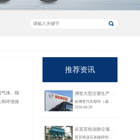
推荐资讯
害气体。颐
博世大型注塑生产线VOC净化工程圆满结束
生和环境保
由博世汽车部件（成都）有限公司委托颐思达设计、制造、安装的大型注塑生产线废气净化工程项目于近日全部竣工，试运行效果显示，运行结果完全符合设计要求。
2018-09-29
从宜宾纸业除尘项目成功范例看低成本环保
宜宾纸业石灰破碎间除尘工程于近期完工，在不足30立方的空间内集成了超过三个篮球场大小的过滤面积，处理风量达每小时7万立方，实现了小体积除尘器处理大风量，开启低成本环保的时代，给处在环保高压政策下不堪重负的企业主们带来福音......