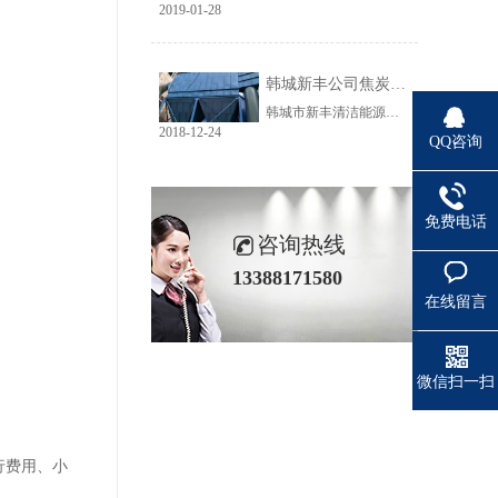
2019-01-28
韩城新丰公司焦炭输送线除尘工程完美收官
韩城市新丰清洁能源科技有限公司隶属于上市公司黑猫焦化，焦炭输送线除尘系统于近期完美收官。该输送线共计500多米长，通过布置在高空走廊里的输送皮带连接为一条完整的生产线，过程分为投料、破碎、筛分、传送等工艺。整条输送线分四个转运站、两条分流线，将制备好的焦炭送入煤气生产工段。各个工艺阶段均有大量焦炭粉尘产生，这不仅严重影响现场职业卫生，而且因产尘点高，污染面覆盖范围广。
2018-12-24
QQ咨询
免费电话
咨询热线
13388171580
在线留言
微信扫一扫
行费用、小